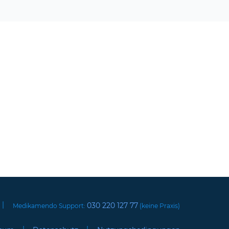
|
030 220 127 77
Medikamendo Support:
(keine Praxis)