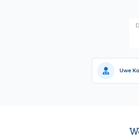
D
Uwe Ko
We