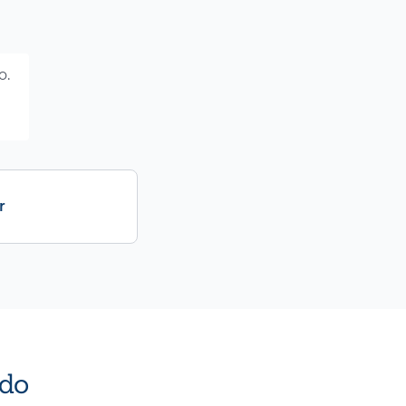
o.
r
do