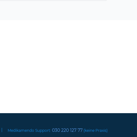
|
030 220 127 77
Medikamendo Support:
(keine Praxis)