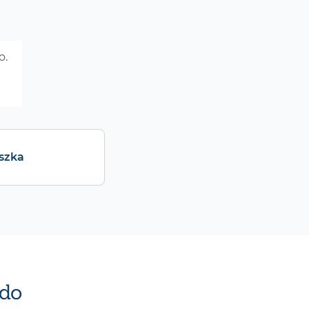
o.
szka
do