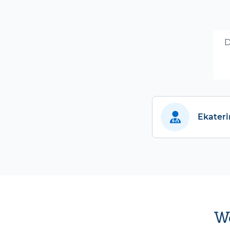
D
Ekateri
We