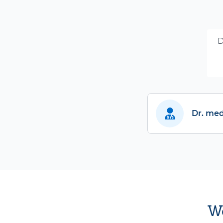
D
Dr. med
We