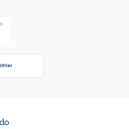
o.
Köhler
do