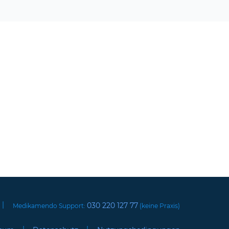
|
030 220 127 77
Medikamendo Support:
(keine Praxis)