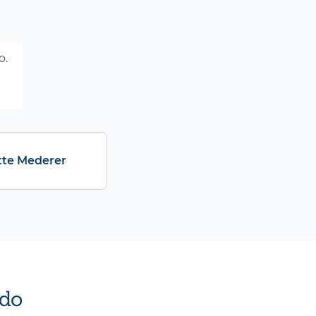
o.
tte Mederer
do