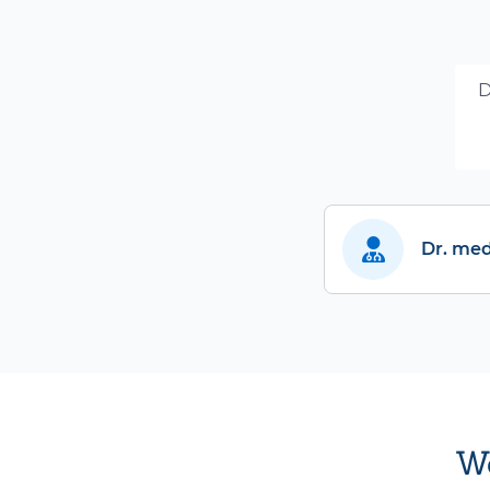
D
Dr. med
We