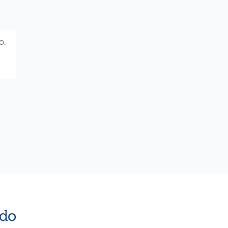
o.
do