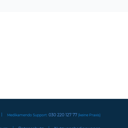
|
030 220 127 77
Medikamendo Support:
(keine Praxis)