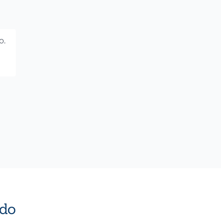
o.
do