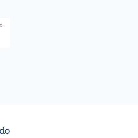
o.
do