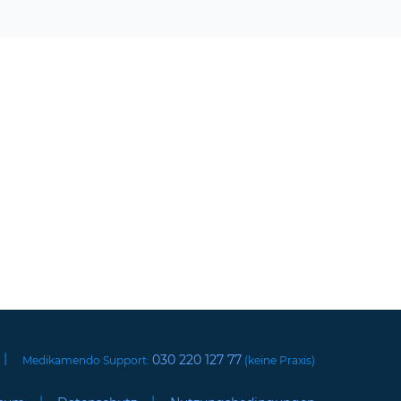
|
030 220 127 77
Medikamendo Support:
(keine Praxis)