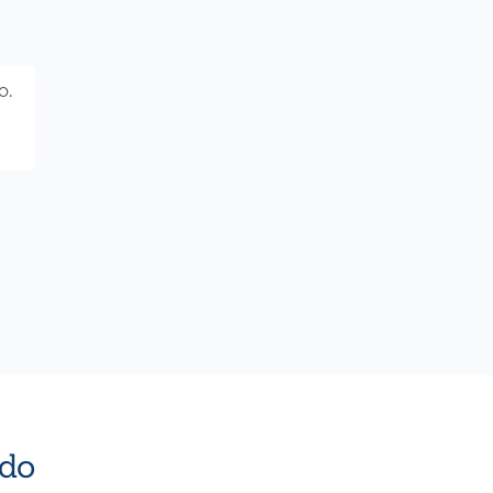
o.
do