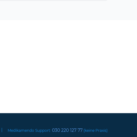
|
030 220 127 77
Medikamendo Support:
(keine Praxis)