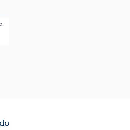
o.
do