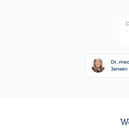
D
Dr. med.
Jansen
We