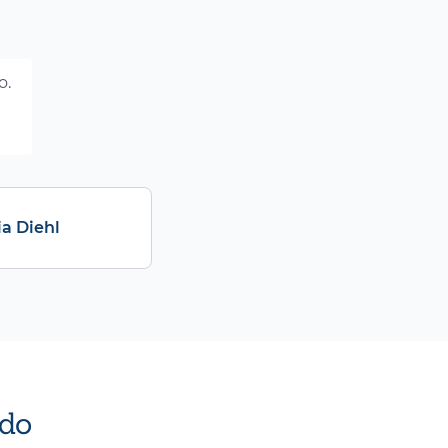
o.
ia Diehl
do