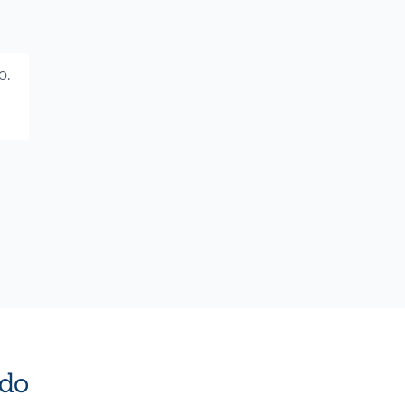
o.
do