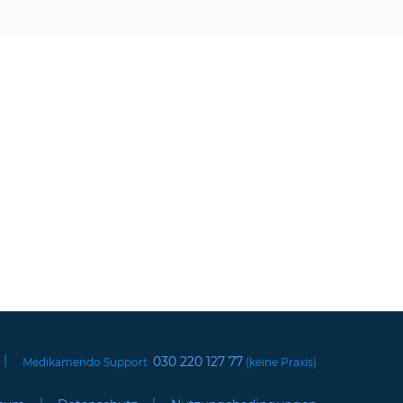
|
030 220 127 77
Medikamendo Support:
(keine Praxis)