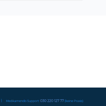
|
030 220 127 77
Medikamendo Support:
(keine Praxis)