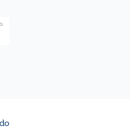
o.
do