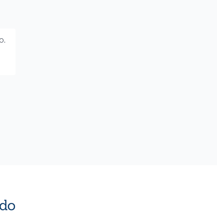
o.
do