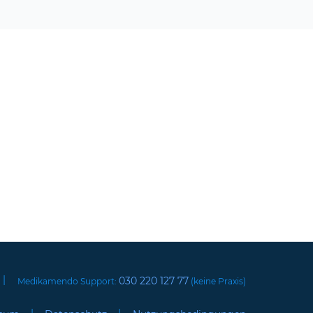
|
030 220 127 77
Medikamendo Support:
(keine Praxis)