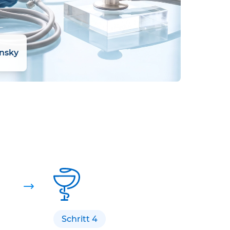
insky
Schritt 4