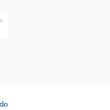
o.
do