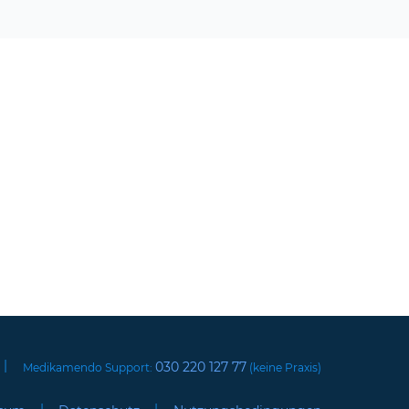
|
030 220 127 77
Medikamendo Support:
(keine Praxis)