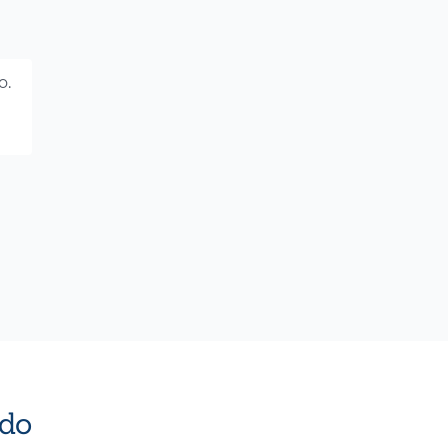
o.
do