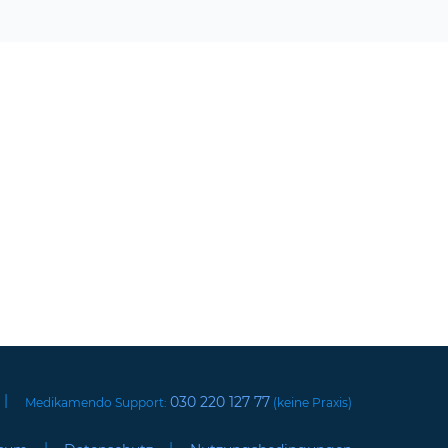
|
030 220 127 77
Medikamendo Support:
(keine Praxis)