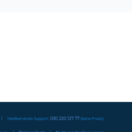
|
030 220 127 77
Medikamendo Support:
(keine Praxis)