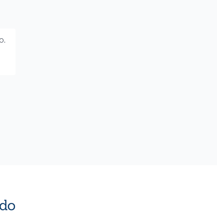
o.
do