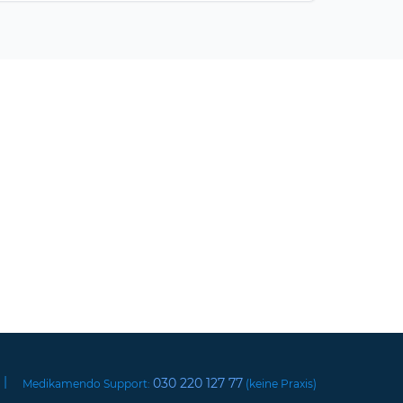
|
030 220 127 77
Medikamendo Support:
(keine Praxis)