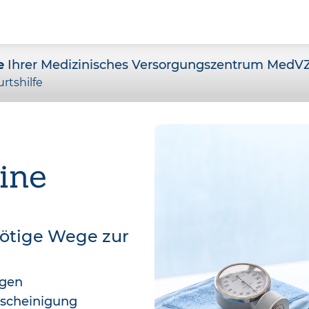
e
Ihrer Medizinisches Versorgungszentrum MedVZ 
rtshilfe
ine
nötige Wege zur
agen
bescheinigung