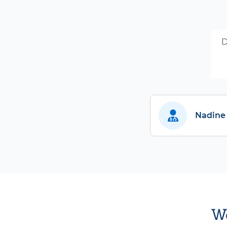
D
Nadine
We